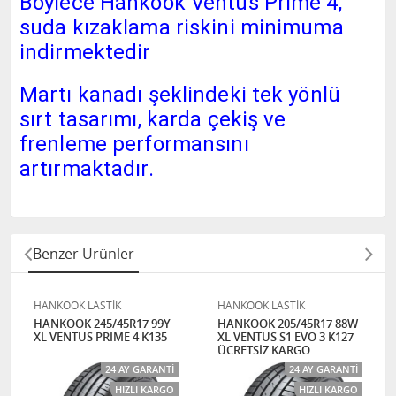
Böylece Hankook Ventus Prime 4,
suda kızaklama riskini minimuma
indirmektedir
Martı kanadı şeklindeki tek yönlü
sırt tasarımı, karda çekiş ve
frenleme performansını
artırmaktadır.
Benzer Ürünler
HANKOOK LASTİK
HANKOOK LASTİK
HANKOOK 245/45R17 99Y
HANKOOK 205/45R17 88W
XL VENTUS PRIME 4 K135
XL VENTUS S1 EVO 3 K127
ÜCRETSİZ KARGO
24 AY GARANTI
24 AY GARANTI
HIZLI KARGO
HIZLI KARGO