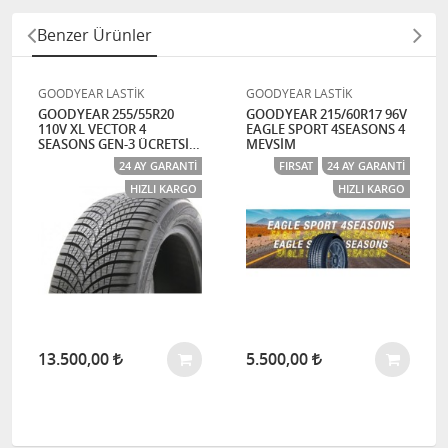
Benzer Ürünler
GOODYEAR LASTİK
GOODYEAR LASTİK
GOODYEAR 255/55R20
GOODYEAR 215/60R17 96V
110V XL VECTOR 4
EAGLE SPORT 4SEASONS 4
SEASONS GEN-3 ÜCRETSİZ
MEVSİM
KARGO
24 AY GARANTI
FIRSAT
24 AY GARANTI
HIZLI KARGO
HIZLI KARGO
13.500,00
5.500,00