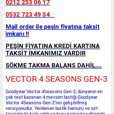
0212 253 06 17
0532 723 49 54
Mail order ile peşin fiyatına taksit
imkanı !!
PEŞİN FİYATINA KREDİ KARTINA
TAKSİT İMKANIMIZ VARDIR
SÖKME TAKMA BALANS DAHİL....
VECTOR 4 SEASONS GEN-3
Goodyear Vector 4Seasons Gen-3, dünyanın en
çok test kazanan 4 mevsim lastiği Goodyear
Vector 4Seasons Gen-2’nin geliştirilmiş
versiyonudur. Yenilenen lastik hamuru ve sırt
tasarımı ile karlı, ıslak ve kuru zemin koşullarında