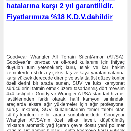
hatalarına karşı 2 yıl garantilidir.
Fiyatlarımıza %18 K.D.V.dahildir
Goodyear Wrangler All Terrain SilentArmor (AT/SA),
Goodyear'ın on-road ve off-road kullanımı için ihtiyaç
duyulan tüm yetenekleri; kuru, ıslak ve kar hakim
zeminlerde üst düzey çekiş, taş ve kaya yaralanmalarına
karşı yüksek derecede direnç ve asfaltta üst düzey konfor
özelliklerini bir arada sunan, SUV ve lüks kamyonet
sürücülerini tatmin etmek üzere tasarlanmış dört mevsim
4x4 lastiğidir. Goodyear Wrangler AT/SA standart hizmet
lastiklerinden farklı olarak, hafif kamyon sınıfındaki
araçlarda ekstra ağır yüklemeler için ağır profesyonel
sürüş imkanını, SUV kullanıcılarının temel talebi olan
sürüş konforu ile bir arada sunabilmektedir. Goodyear
Wrangler AT/SA’nın özel silika ilaveli, düşürülmüş
miktarda aromatik yağ içeren çevre dostu yeni polimer
karışım sırt hamur bileşiği, sırtta kesmeye karşı yüksek