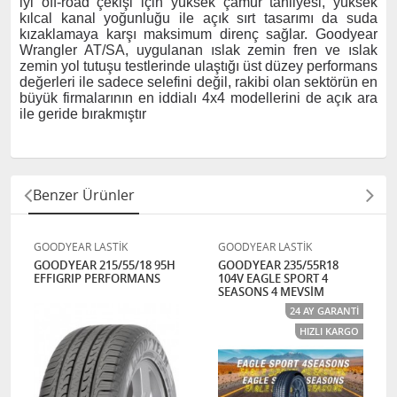
iyi off-road çekişi için yüksek çamur tahliyesi, yüksek
kılcal kanal yoğunluğu ile açık sırt tasarımı da suda
kızaklamaya karşı maksimum direnç sağlar. Goodyear
Wrangler AT/SA, uygulanan ıslak zemin fren ve ıslak
zemin yol tutuşu testlerinde ulaştığı üst düzey performans
değerleri ile sadece selefini değil, rakibi olan sektörün en
büyük firmalarının en iddialı 4x4 modellerini de açık ara
ile geride bırakmıştır
Benzer Ürünler
GOODYEAR LASTİK
GOODYEAR LASTİK
GOODYEAR 215/55/18 95H
GOODYEAR 235/55R18
EFFIGRIP PERFORMANS
104V EAGLE SPORT 4
SEASONS 4 MEVSİM
24 AY GARANTI
HIZLI KARGO