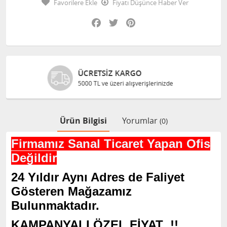
Favorilere Ekle
Fiyatı Düşünce Haber Ver
Facebook
Twitter
Pinterest
GÜVENLI ALIŞVERIŞ
Bilgileriniz 128 Bit SSL ile güvende
Ürün Bilgisi
Yorumlar
(0)
Firmamız Sanal Ticaret Yapan Ofis
Değildir
24 Yıldır Aynı Adres de Faliyet
Gösteren Mağazamız
Bulunmaktadır.
KAMPANYALI ÖZEL FİYAT !!