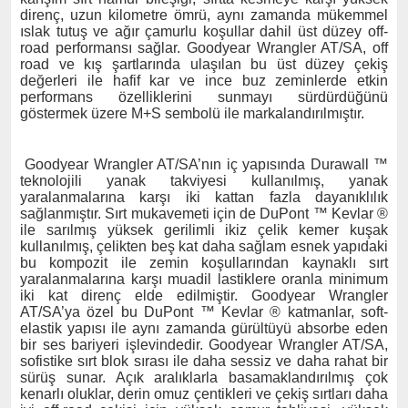
direnç, uzun kilometre ömrü, aynı zamanda mükemmel
ıslak tutuş ve ağır çamurlu koşullar dahil üst düzey off-
road performansı sağlar. Goodyear Wrangler AT/SA, off
road ve kış şartlarında ulaşılan bu üst düzey çekiş
değerleri ile hafif kar ve ince buz zeminlerde etkin
performans özelliklerini sunmayı sürdürdüğünü
göstermek üzere M+S sembolü ile markalandırılmıştır.
Goodyear Wrangler AT/SA’nın iç yapısında Durawall ™
teknolojili yanak takviyesi kullanılmış, yanak
yaralanmalarına karşı iki kattan fazla dayanıklılık
sağlanmıştır. Sırt mukavemeti için de DuPont ™ Kevlar ®
ile sarılmış yüksek gerilimli ikiz çelik kemer kuşak
kullanılmış, çelikten beş kat daha sağlam esnek yapıdaki
bu kompozit ile zemin koşullarından kaynaklı sırt
yaralanmalarına karşı muadil lastiklere oranla minimum
iki kat direnç elde edilmiştir. Goodyear Wrangler
AT/SA’ya özel bu DuPont ™ Kevlar ® katmanlar, soft-
elastik yapısı ile aynı zamanda gürültüyü absorbe eden
bir ses bariyeri işlevindedir. Goodyear Wrangler AT/SA,
sofistike sırt blok sırası ile daha sessiz ve daha rahat bir
sürüş sunar. Açık aralıklarla basamaklandırılmış çok
kenarlı oluklar, derin omuz çentikleri ve çekiş sırtları daha