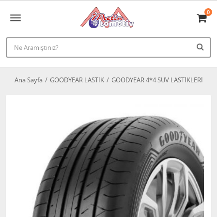
0
Ana Sayfa
GOODYEAR LASTİK
GOODYEAR 4*4 SUV LASTİKLERİ