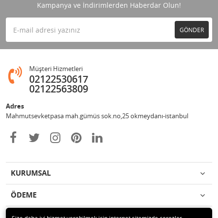
Kampanya ve İndirimlerden Haberdar Olun!
GÖNDER
Müşteri Hizmetleri
02122530617
02122563809
Adres
Mahmutsevketpasa mah.gümüs sok.no,25 okmeydanı-istanbul
KURUMSAL
ÖDEME
İLETİŞİM