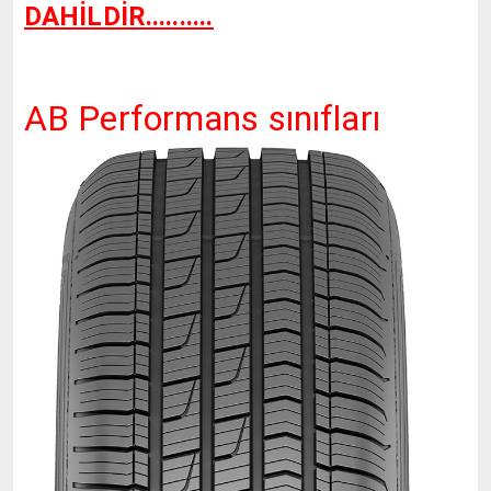
DAHİLDİR..........
AB Performans sınıfları