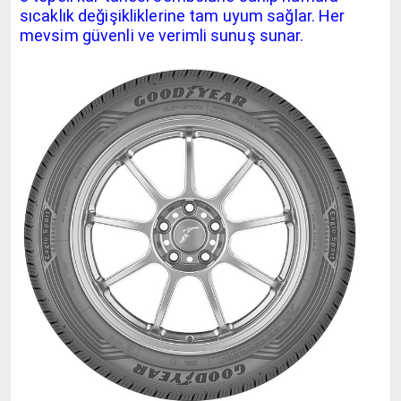
sıcaklık değişikliklerine tam uyum sağlar. Her
mevsim güvenli ve verimli sunuş sunar.