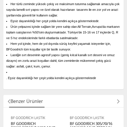
Her türlü zeminde yüksek çekiş ve maksimum tutunma sağlamak amacıyla çok
sayıda lamelli sırt yapısı ve özel olarak hazırlanan tasarımı ile en zor yol ve arazi
şartlarında güvenli bir kullanım sağlar.
Eşsiz dayanıklılığı her çeşit yolda kendini açıkça göstermektedir.
Ürün yelpazesi içinde sağlam bir yere sahip olan All Terrain,Avrupa’da markanın
toplam satışlarının %50‘sini oluşturmaktadır. Türkiye’de 15-16 ve 17 inçlerde Q, R
ve S hız endekslerinde farklı ebatlarda satılmaktadır.
Hem yol içinde, hem de yol dışında sürüş keyfini yaşamak isteyenler için,
BFGoodrich tüm koşullar için bir lastik sunuyor.
Lastiğin sırt deseninin agresif yapısı (geniş kılcal kanallı sırt deseni ve omuz
dizaynı) en zorlu arazi koşulları dahil, tüm zeminlerde mükemmel çekiş gücü
sağlar: asfalt, çakıl, kum, çamur.
. Eşsiz dayanıklılığı her çeşit yolda kendini açıkça göstermektedir
Benzer Ürünler
BF GOODRİCH LASTİK
BF GOODRİCH LASTİK
BF GOODRICH
BF GOODRİCH 305/70/16