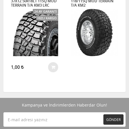
37X12.50R18LT 115Q MUD
118/115Q MUD TERRAIN
TERRAIN T/A KM3 LRC
T/A KM2
24 AY GARANTI
HIZLI KARGO
1,00
Kampanya ve İndirimlerden Haberdar Olun!
GÖNDER