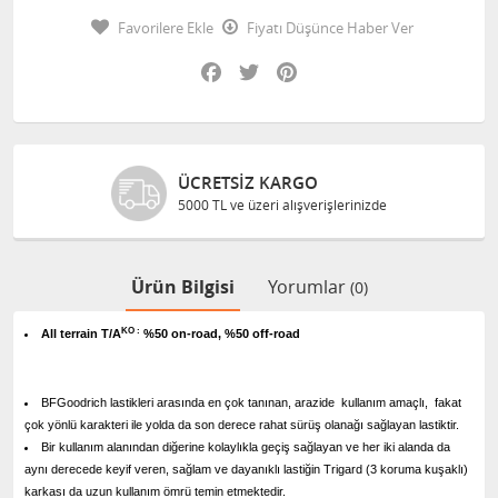
Favorilere Ekle
Fiyatı Düşünce Haber Ver
Facebook
Twitter
Pinterest
ÜCRETSIZ KARGO
5000 TL ve üzeri alışverişlerinizde
Ürün Bilgisi
Yorumlar
(0)
KO :
All terrain T/A
%50 on-road, %50 off-road
BFGoodrich lastikleri arasında en çok tanınan, arazide kullanım amaçlı, fakat
çok yönlü karakteri ile yolda da son derece rahat sürüş olanağı sağlayan lastiktir.
Bir kullanım alanından diğerine kolaylıkla geçiş sağlayan ve her iki alanda da
aynı derecede keyif veren, sağlam ve dayanıklı lastiğin Trigard (3 koruma kuşaklı)
karkası da uzun kullanım ömrü temin etmektedir.