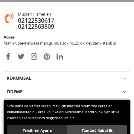
Müşteri Hizmetleri
02122530617
02122563809
Adres
Mahmutsevketpasa mah.gümüs sok.no,25 okmeydanı-istanbul
KURUMSAL
ÖDEME
İLETİŞİM
Size daha iyi hizmet verebilmek için internet sitemizde çerezler
kullanılmaktadır. Çerez Politikaları Aydınlatma Metni’ni okuyabilir ve
dilerseniz tercihlerinizi değiştirebilirsiniz.
© 2020 Metin otomotiv hizmet ve ticaret ltd.şti Tüm hakları saklıdır.
Tercihleri Ayarla
Tümünü Kabul Et