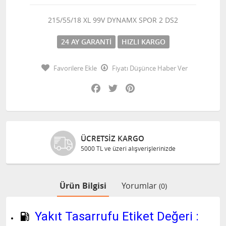
215/55/18 XL 99V DYNAMX SPOR 2 DS2
24 AY GARANTI
HIZLI KARGO
Favorilere Ekle
Fiyatı Düşünce Haber Ver
Facebook
Twitter
Pinterest
GÜVENLI ALIŞVERIŞ
şlerinizde
Bilgileriniz 128 Bit SSL ile gü
Ürün Bilgisi
Yorumlar
(0)
Yakıt Tasarrufu Etiket Değeri :