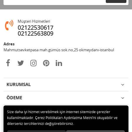
Müşteri Hizmetleri
02122530617
02122563809
Adres
Mahmutsevketpasa mah.gümüs sok.no,25 okmeydanı-istanbul
KURUMSAL
ÖDEME
İLETİŞİM
Size daha iyi hizmet verebilmek için internet sitemizde çerezler
kullanılmaktadır. Çerez Politikaları Aydınlatma Metni’ni okuyabilir ve
dilerseniz tercihlerinizi değiştirebilirsiniz.
© 2020 Metin otomotiv hizmet ve ticaret ltd.şti Tüm hakları saklıdır.